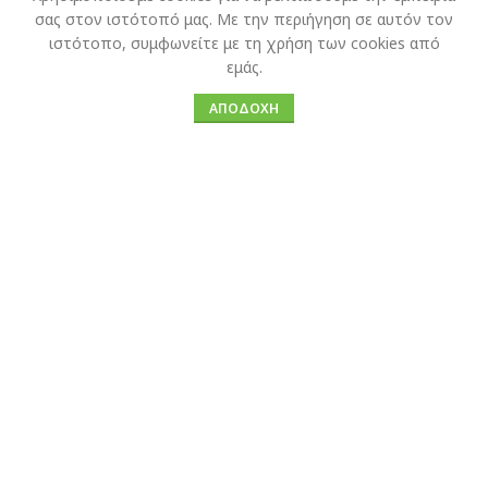
σας στον ιστότοπό μας. Με την περιήγηση σε αυτόν τον
Κοζάνη
ιστότοπο, συμφωνείτε με τη χρήση των cookies από
Εκδοτήριο: 24610 34454
εμάς.
Εκδοτήριο: 24610 34455
ΑΠΟΔΟΧΉ
Pella Tours
E-Ticket
Πρακτορείο Αριδαίας
Εκδοτήριο: 23840 21249
Πρακτορείο Σκύδρας
Εκδοτήριο: 23810 89222
Πρακτορείο Κρ.Βρύσης
Εκδοτήριο: 23820 61506
ΚΤΕΛ Κατερίνης