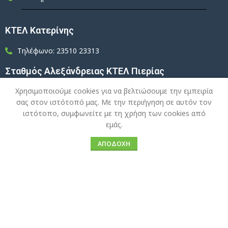
ΚΤΕΛ Κατερίνης
Τηλέφωνο: 23510 23313
Σταθμός Αλεξάνδρειας ΚΤΕΛ Πιερίας
Χρησιμοποιούμε cookies για να βελτιώσουμε την εμπειρία
Τηλέφωνο: 2333 023312
σας στον ιστότοπό μας. Με την περιήγηση σε αυτόν τον
ΚΤΕΛ Βόλου
ιστότοπο, συμφωνείτε με τη χρήση των cookies από
εμάς.
Τηλέφωνο: 24210 33254
ΑΠΟΔΟΧΉ
Τηλέφωνο: 24210 25527
Pella Tours
E-Ticket
© 2026 ΚΤΕΛ Ν. ΠΕΛΛΑΣ. All Rights Reserved.