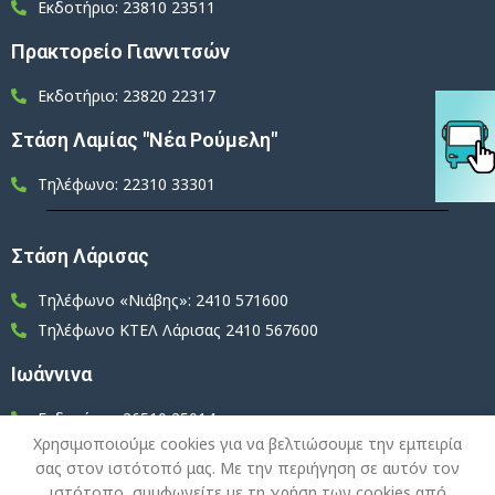
Εκδοτήριο: 23810 23511
Πρακτορείο Γιαννιτσών
Εκδοτήριο: 23820 22317
Στάση Λαμίας "Νέα Ρούμελη"
Τηλέφωνο: 22310 33301
Στάση Λάρισας
Τηλέφωνο «Νιάβης»: 2410 571600
Τηλέφωνο ΚΤΕΛ Λάρισας 2410 567600
Ιωάννινα
Εκδοτήριο: 26510 25014
Χρησιμοποιούμε cookies για να βελτιώσουμε την εμπειρία
Εκδοτήριο: 26510 27442
σας στον ιστότοπό μας. Με την περιήγηση σε αυτόν τον
Κοζάνη
ιστότοπο, συμφωνείτε με τη χρήση των cookies από