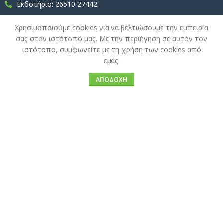
Εκδοτήριο: 26510 27442
Κοζάνη
Χρησιμοποιούμε cookies για να βελτιώσουμε την εμπειρία
σας στον ιστότοπό μας. Με την περιήγηση σε αυτόν τον
Εκδοτήριο: 24610 34454
ιστότοπο, συμφωνείτε με τη χρήση των cookies από
Εκδοτήριο: 24610 34455
εμάς.
ΑΠΟΔΟΧΉ
Pella Tours
E-Ticket
Πρακτορείο Αριδαίας
Εκδοτήριο: 23840 21249
Πρακτορείο Σκύδρας
Εκδοτήριο: 23810 89222
Πρακτορείο Κρ.Βρύσης
Εκδοτήριο: 23820 61506
ΚΤΕΛ Κατερίνης